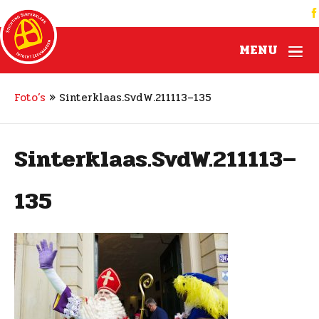
MENU
Foto’s
»
Sinterklaas.SvdW.211113–135
Sinterklaas.SvdW.211113–
135