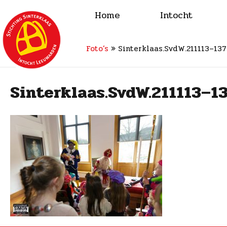
Home
Intocht
Foto’s
»
Sinterklaas.SvdW.211113–137
Sinterklaas.SvdW.211113–1