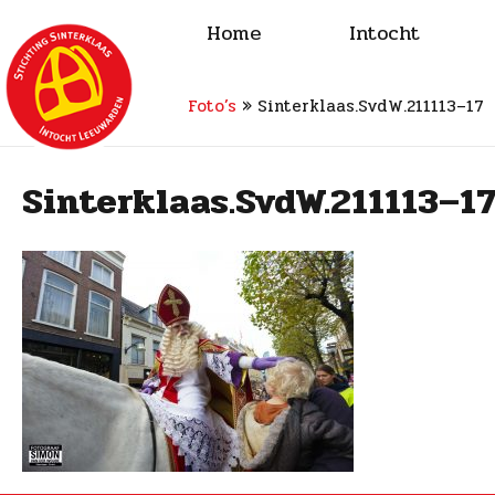
Home
Intocht
Foto’s
»
Sinterklaas.SvdW.211113–17
Sinterklaas.SvdW.211113–1