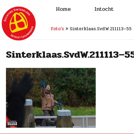
Home
Intocht
Foto’s
»
Sinterklaas.SvdW.211113–55
Sinterklaas.SvdW.211113–5